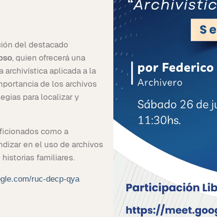
ción del destacado
oso
, quien ofrecerá una
 archivística aplicada a la
mportancia de los archivos
egias para localizar y
aficionados como a
dizar en el uso de archivos
istorias familiares.
ogle.com/ruc-decp-qya